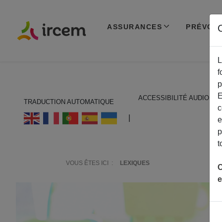
ASSURANCES
PRÉVOY
C
L
f
p
E
ACCESSIBILITÉ AUDIO
TRADUCTION AUTOMATIQUE
c
ECOUTER EN FRANÇAIS
|
e
p
t
VOUS ÊTES ICI :
LEXIQUES
C
e