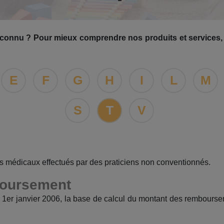
 inconnu ? Pour mieux comprendre nos produits et services,
E
F
G
H
I
L
M
S
T
V
s médicaux effectués par des praticiens non conventionnés.
boursement
1er janvier 2006, la base de calcul du montant des remboursem