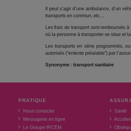
Il peut s’agir d’une ambulance, d’un véh
transports en commun, etc…
Les frais de transport sont remboursés à 6
où la personne à transporter se situe et l
Les transports en série programmés, ou
autorisés (“entente préalable”) par l’assu
Synonyme : transport sanitaire
PRATIQUE
ASSUR
Nous contacter
Santé
Messagerie en ligne
Acciden
Le Groupe IRCEM
Obsèqu