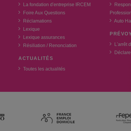
La fondation d'entreprise IRCEM
Respons
Foire Aux Questions
Professio
Réclamations
Auto Ha
Lexique
PRÉVO
Lexique assurances
L'arrêt d
Résiliation / Renonciation
Déclarer
ACTUALITÉS
Toutes les actualités