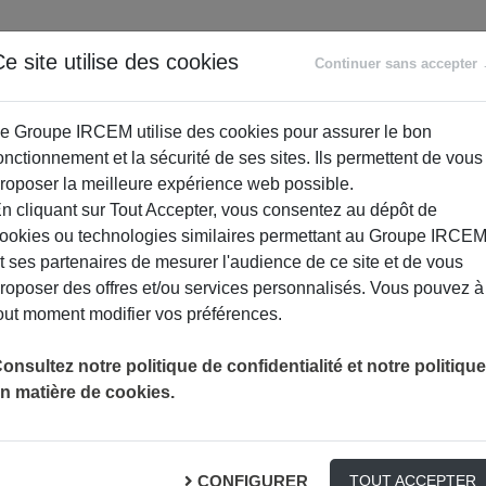
ANCE
RETRAITE
ACCOMPAGNEMENT
PR
e site utilise des cookies
Continuer sans accepter
SOCIAL
e Groupe IRCEM utilise des cookies pour assurer le bon
onctionnement et la sécurité de ses sites. Ils permettent de vous
roposer la meilleure expérience web possible.
n cliquant sur Tout Accepter, vous consentez au dépôt de
ookies ou technologies similaires permettant au Groupe IRCE
t ses partenaires de mesurer l'audience de ce site et de vous
roposer des offres et/ou services personnalisés. Vous pouvez à
out moment modifier vos préférences.
onsultez notre politique de confidentialité et notre politique
n matière de cookies.
CONFIGURER
TOUT ACCEPTER