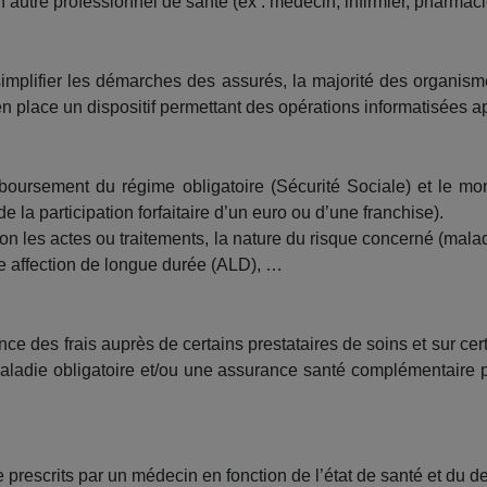
n autre professionnel de santé (ex : médecin, infirmier, pharmac
simplifier les démarches des assurés, la majorité des organis
n place un dispositif permettant des opérations informatisées a
mboursement du régime obligatoire (Sécurité Sociale) et le m
de la participation forfaitaire d’un euro ou d’une franchise).
n les actes ou traitements, la nature du risque concerné (maladie
ne affection de longue durée (ALD), …
ance des frais auprès de certains prestataires de soins et sur ce
aladie obligatoire et/ou une assurance santé complémentaire 
e prescrits par un médecin en fonction de l’état de santé et du d