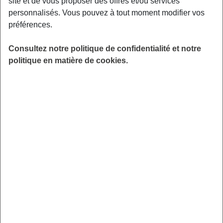
site et de vous proposer des offres et/ou services
personnalisés. Vous pouvez à tout moment modifier vos
préférences.
OPTION 1
Renonciation
Consultez notre politique de confidentialité et notre
politique en matière de cookies.
La renonciation annule le contrat
rétroactivement dans les 14 jours suivant
sa conclusion
Délai légal : 14 jours
Annulation rétroactive des
garanties
et le remboursement des cotisations
versées
Remboursement des cotisations
Sous réserve du remboursement des