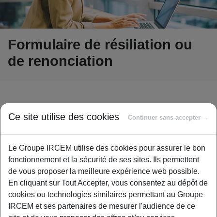
Formulaire de résiliation ou
de renonciation
Mettre fin à votre contrat
Ce site utilise des cookies
Continuer sans accepter →
Deux démarches distinctes permettent de
Le Groupe IRCEM utilise des cookies pour assurer le bon
mettre fin à votre contrat. Identifiez celle qui
fonctionnement et la sécurité de ses sites. Ils permettent
correspond à votre situation, puis remplissez
de vous proposer la meilleure expérience web possible.
En cliquant sur Tout Accepter, vous consentez au dépôt de
le formulaire associé.
cookies ou technologies similaires permettant au Groupe
IRCEM et ses partenaires de mesurer l'audience de ce