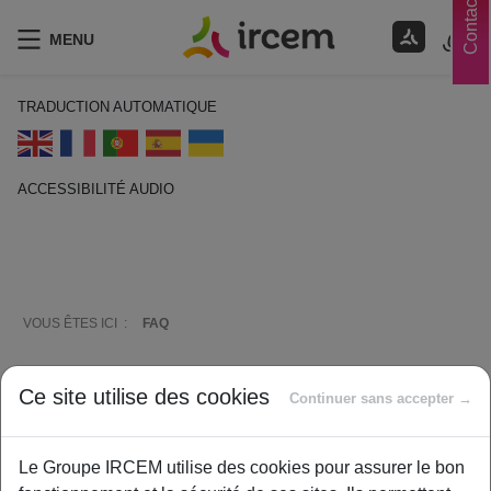
Contacts
MENU
TRADUCTION AUTOMATIQUE
ACCESSIBILITÉ AUDIO
ECOUTER EN FRANÇAIS
VOUS ÊTES ICI :
FAQ
Comment vous aider ?
Ce site utilise des cookies
Continuer sans accepter →
Le Groupe IRCEM utilise des cookies pour assurer le bon