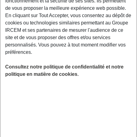
fonctionnement et la sécurité de ses sites. Ils permettent
Exemples : « J’ai perdu mon identifiant de connexion », « Comment
de vous proposer la meilleure expérience web possible.
souscrire à une complémentaire santé ? »
En cliquant sur Tout Accepter, vous consentez au dépôt de
Sélectionner la rubrique
cookies ou technologies similaires permettant au Groupe
correspondant à votre demande
IRCEM et ses partenaires de mesurer l'audience de ce
site et de vous proposer des offres et/ou services
Action sociale
personnalisés. Vous pouvez à tout moment modifier vos
préférences.
Indemnité Départ Retraite
Consultez notre politique de confidentialité et notre
Mutuelle
politique en matière de cookies.
Prévoyance
Retraite
Site web/application