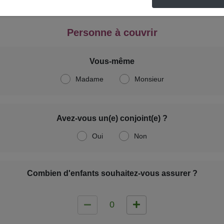
Personne à couvrir
Vous-même
Madame
Monsieur
Avez-vous un(e) conjoint(e) ?
Oui
Non
Combien d'enfants souhaitez-vous assurer ?
0