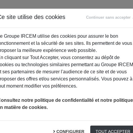
e site utilise des cookies
Continuer sans accepter
Assurance Santé
e Groupe IRCEM utilise des cookies pour assurer le bon
onctionnement et la sécurité de ses sites. Ils permettent de vous
roposer la meilleure expérience web possible.
n cliquant sur Tout Accepter, vous consentez au dépôt de
Devis Mutuelle Santé
ookies ou technologies similaires permettant au Groupe IRCE
t ses partenaires de mesurer l'audience de ce site et de vous
éaliser un devis vous devez avoir entre 18 et 80 ans pendant l'année de souscr
roposer des offres et/ou services personnalisés. Vous pouvez à
out moment modifier vos préférences.
Vos informations
onsultez notre politique de confidentialité et notre politique
recevoir votre devis, veuillez compléter les informations ci-des
n matière de cookies.
Avez-vous un compte IRCEM ?
CONFIGURER
TOUT ACCEPTER
Oui, je me connecte