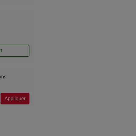
t
ons
Appliquer