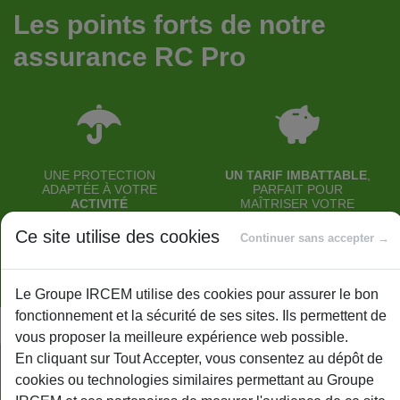
Les points forts de notre
assurance RC Pro
UNE PROTECTION
UN TARIF IMBATTABLE
,
ADAPTÉE À VOTRE
PARFAIT POUR
ACTIVITÉ
MAÎTRISER VOTRE
PROFESSIONNELLE
BUDGET
RÉGLEMENTÉE
Ce site utilise des cookies
Continuer sans accepter →
Le Groupe IRCEM utilise des cookies pour assurer le bon
fonctionnement et la sécurité de ses sites. Ils permettent de
vous proposer la meilleure expérience web possible.
En cliquant sur Tout Accepter, vous consentez au dépôt de
cookies ou technologies similaires permettant au Groupe