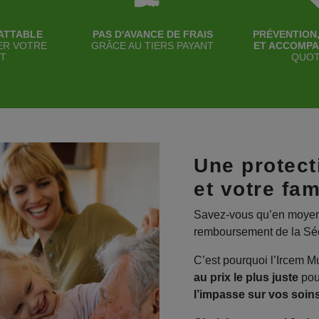
BATTABLE
PAS D'AVANCE DE FRAIS
PRÉVENTION,
ER VOTRE
GRÂCE AU TIERS PAYANT
ET ACCOMP
T
QUOT
Une protect
et votre fam
Savez-vous qu’en moyenn
remboursement de la Séc
C’est pourquoi l’Ircem M
au prix le plus juste
po
l’impasse sur vos soin