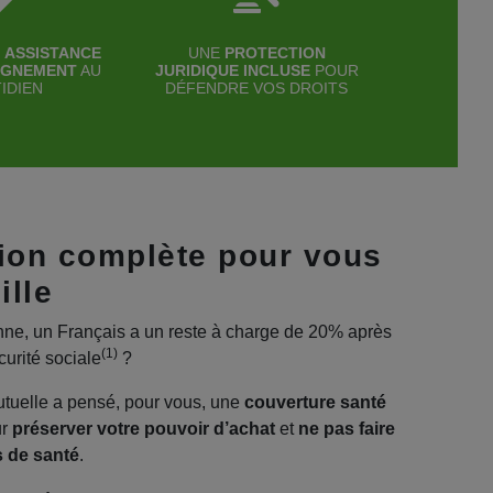
 ASSISTANCE
UNE
PROTECTION
AGNEMENT
AU
JURIDIQUE INCLUSE
POUR
IDIEN
DÉFENDRE VOS DROITS
ion complète pour vous
ille
e, un Français a un reste à charge de 20% après
(1)
urité sociale
?
utuelle a pensé, pour vous, une
couverture santé
ur
préserver votre pouvoir d’achat
et
ne pas faire
s de santé
.