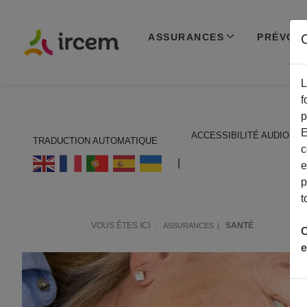
ASSURANCES
PRÉVOY
C
L
f
p
E
ACCESSIBILITÉ AUDIO
TRADUCTION AUTOMATIQUE
c
ECOUTER EN FRANÇAIS
|
e
p
t
VOUS ÊTES ICI :
SANTÉ
ASSURANCES
C
e