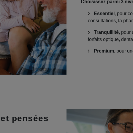
Choisissez parmi 3 niv
Essentiel
, pour co
consultations, la phar
Tranquillité
, pour
forfaits optique, dent
Premium
, pour u
 et pensées