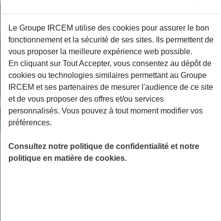
Le Groupe IRCEM utilise des cookies pour assurer le bon
fonctionnement et la sécurité de ses sites. Ils permettent de
vous proposer la meilleure expérience web possible.
En cliquant sur Tout Accepter, vous consentez au dépôt de
cookies ou technologies similaires permettant au Groupe
IRCEM et ses partenaires de mesurer l'audience de ce site
et de vous proposer des offres et/ou services
personnalisés. Vous pouvez à tout moment modifier vos
préférences.
Consultez notre politique de confidentialité et notre
Une protection complète pour
politique en matière de cookies.
vous et votre famille
Savez-vous qu’en moyenne, un Français a un reste à
charge de 20% après remboursement de la Sécurité
(1)
sociale
?