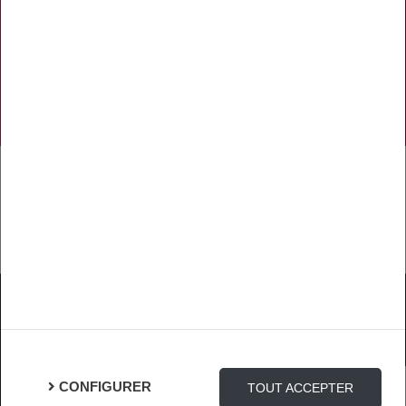
NOS RÉSEAUX SOCIAUX
TÉLÉCHARGER L'APPLICATION
Mentions Légales
Protection des Données
Gestion des cookies
CONFIGURER
TOUT ACCEPTER