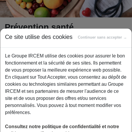
Prévention santé
Ce site utilise des cookies
Continuer sans accepter →
Le Groupe IRCEM utilise des cookies pour assurer le bon
Le Groupe IRCEM ambitionne de contribuer
fonctionnement et la sécurité de ses sites. Ils permettent
au mieux-vivre de ses publics, grâce à un
de vous proposer la meilleure expérience web possible.
accompagnement multidimensionnel, au
En cliquant sur Tout Accepter, vous consentez au dépôt de
quotidien.
cookies ou technologies similaires permettant au Groupe
IRCEM et ses partenaires de mesurer l'audience de ce
Un des pivots de ce mieux-vivre repose sur la
site et de vous proposer des offres et/ou services
possibilité, pour chacun d’entre vous,
personnalisés. Vous pouvez à tout moment modifier vos
d’avancer en âge en continuant à faire ce qui
préférences.
est important pour chacun.
Consultez notre politique de confidentialité et notre