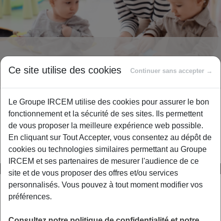
Lexiques
Ce site utilise des cookies
Continuer sans accepter →
Le Groupe IRCEM utilise des cookies pour assurer le bon
Un doute sur un intitulé, un libellé inconnu ? Pour
fonctionnement et la sécurité de ses sites. Ils permettent
mieux comprendre nos produits et services, retrouvez
de vous proposer la meilleure expérience web possible.
l’ensemble des définitions du secteur de la Protection
En cliquant sur Tout Accepter, vous consentez au dépôt de
Sociale.
cookies ou technologies similaires permettant au Groupe
IRCEM et ses partenaires de mesurer l'audience de ce
A
B
C
D
E
F
G
H
site et de vous proposer des offres et/ou services
personnalisés. Vous pouvez à tout moment modifier vos
préférences.
Régime général de la Sécurité sociale
Consultez notre politique de confidentialité et notre