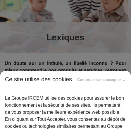
Lexiques
Un doute sur un intitulé, un libellé inconnu ? Pour
mieux comprendre nos produits et services, retrouvez
l’ensemble des définitions du secteur de la Protection
Ce site utilise des cookies
Continuer sans accepter →
Sociale.
Le Groupe IRCEM utilise des cookies pour assurer le bon
A
B
C
D
E
F
G
H
fonctionnement et la sécurité de ses sites. Ils permettent
de vous proposer la meilleure expérience web possible.
En cliquant sur Tout Accepter, vous consentez au dépôt de
Délai de stage
cookies ou technologies similaires permettant au Groupe