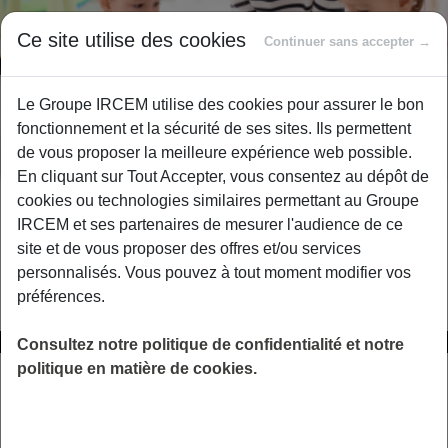
Ce site utilise des cookies
Continuer sans accepter →
Le Groupe IRCEM utilise des cookies pour assurer le bon
Lexiques
fonctionnement et la sécurité de ses sites. Ils permettent
de vous proposer la meilleure expérience web possible.
En cliquant sur Tout Accepter, vous consentez au dépôt de
cookies ou technologies similaires permettant au Groupe
Un doute sur un intitulé, un libellé inconnu ? Pour
IRCEM et ses partenaires de mesurer l'audience de ce
mieux comprendre nos produits et services, retrouvez
site et de vous proposer des offres et/ou services
l’ensemble des définitions du secteur de la Protection
personnalisés. Vous pouvez à tout moment modifier vos
Sociale.
préférences.
A
B
C
D
E
F
G
H
Consultez notre politique de confidentialité et notre
politique en matière de cookies.
Lentilles