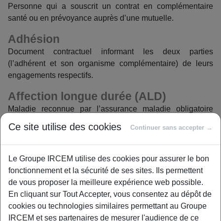
Personne qui a souscrit un contrat en complémentaire
santé ou en prévoyance auprès d’une mutuelle.
Adhésion
Document contractuel informant les deux parties
(l’adhérent et son organisme complémentaire) de leurs
engagements respectifs.
Affection longue durée (ALD)
Maladie reconnue par l’assurance maladie obligatoire
comme nécessitant un suivi et des soins prolongés. Les
Ce site utilise des cookies
Continuer sans accepter →
dépenses liées aux soins et traitements nécessaires à
cette maladie ouvrent droit, dans certaines conditions, à
une prise en charge à 100 % de la base de
Le Groupe IRCEM utilise des cookies pour assurer le bon
remboursement par l’assurance maladie obligatoire.
fonctionnement et la sécurité de ses sites. Ils permettent
de vous proposer la meilleure expérience web possible.
En revanche, les taux de remboursement habituels sont
En cliquant sur Tout Accepter, vous consentez au dépôt de
appliqués aux soins sans rapport avec l’ALD (exemple : 70
cookies ou technologies similaires permettant au Groupe
% de la base de remboursement pour les honoraires).
IRCEM et ses partenaires de mesurer l'audience de ce