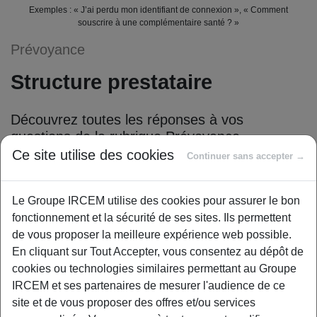
Exemples : « J’ai perdu mon identifiant de connexion », « Comment
souscrire à une complémentaire santé ? »
Prévoyance
Structure prestataire
Découvrez toutes les réponses à vos
questions de la rubrique Prévoyance –
Structure prestataire
Ce site utilise des cookies
Continuer sans accepter →
Quels sont les types de garanties
Le Groupe IRCEM utilise des cookies pour assurer le bon
complémentaires proposées par IRCEM
fonctionnement et la sécurité de ses sites. Ils permettent
Prévoyance aux entreprises prestataires ?
de vous proposer la meilleure expérience web possible.
En cliquant sur Tout Accepter, vous consentez au dépôt de
cookies ou technologies similaires permettant au Groupe
IRCEM et ses partenaires de mesurer l'audience de ce
site et de vous proposer des offres et/ou services