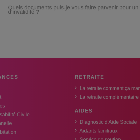
Quels documents puis-je vous faire parvenir pour un 
d’invalidité ?
ANCES
RETRAITE
La retraite comment ça ma
t
La retraite complémentaire
es
AIDES
abilité Civile
Diagnostic d'Aide Sociale
nnelle
Aidants familiaux
bitation
Service de soutien