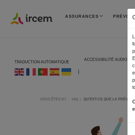
ASSURANCES
PRÉVOY
C
L
f
p
E
ACCESSIBILITÉ AUDIO
TRADUCTION AUTOMATIQUE
c
ECOUTER EN FRANÇAIS
|
e
p
t
VOUS ÊTES ICI :
QU’EST-CE QUE LA PRÉVOY
FAQ
C
e