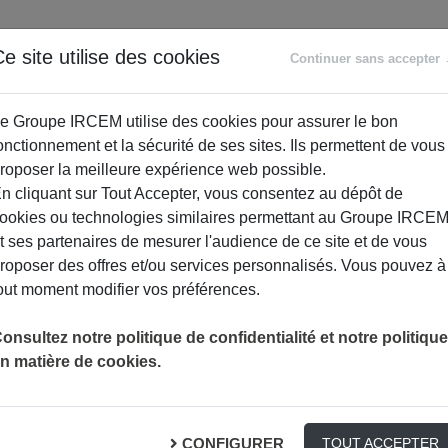
ANCE
RETRAITE
ACCOMPAGNEMENT
PR
e site utilise des cookies
Continuer sans accepter
SOCIAL
e Groupe IRCEM utilise des cookies pour assurer le bon
onctionnement et la sécurité de ses sites. Ils permettent de vous
roposer la meilleure expérience web possible.
n cliquant sur Tout Accepter, vous consentez au dépôt de
ookies ou technologies similaires permettant au Groupe IRCE
t ses partenaires de mesurer l'audience de ce site et de vous
roposer des offres et/ou services personnalisés. Vous pouvez à
out moment modifier vos préférences.
ANCE COLLECTIVE ?
onsultez notre politique de confidentialité et notre politique
n matière de cookies.
Comment vous aider ?
CONFIGURER
TOUT ACCEPTER