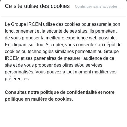
Ce site utilise des cookies
Continuer sans accepter →
Exemples : « J’ai perdu mon identifiant de connexion », « Comment
souscrire à une complémentaire santé ? »
Le Groupe IRCEM utilise des cookies pour assurer le bon
fonctionnement et la sécurité de ses sites. Ils permettent
Prévoyance
|
Nouvel accord de prévoyance
de vous proposer la meilleure expérience web possible.
pour l'emploi à domicile
En cliquant sur Tout Accepter, vous consentez au dépôt de
cookies ou technologies similaires permettant au Groupe
Qui est l’APNI (Association Paritaire
IRCEM et ses partenaires de mesurer l'audience de ce
Nationale Interbranche), quel est son
site et de vous proposer des offres et/ou services
rôle ?
personnalisés. Vous pouvez à tout moment modifier vos
préférences.
Créée fin 2018 par les partenaires sociaux du
Consultez notre politique de confidentialité et notre
secteur de l’emploi à domicile, l’Association Paritaire
politique en matière de cookies.
Nationale Interbranche (APNI) a pour objectif
d’assurer l’effectivité des droits et de développer
des garanties sociales pour les salariés et les