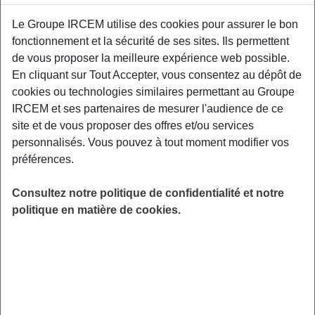
Le Groupe IRCEM utilise des cookies pour assurer le bon
Exemples : « J’ai perdu mon identifiant de connexion », « Comment
fonctionnement et la sécurité de ses sites. Ils permettent
souscrire à une complémentaire santé ? »
de vous proposer la meilleure expérience web possible.
En cliquant sur Tout Accepter, vous consentez au dépôt de
Prévoyance
|
Nouvel accord de prévoyance
cookies ou technologies similaires permettant au Groupe
pour l'emploi à domicile
IRCEM et ses partenaires de mesurer l'audience de ce
site et de vous proposer des offres et/ou services
Où puis-je avoir des renseignements sur
personnalisés. Vous pouvez à tout moment modifier vos
les autres évolutions de la CCN ?
préférences.
Consultez notre politique de confidentialité et notre
Nous vous invitons à consulter la Foire aux
politique en matière de cookies.
Questions sur le site
www.franceemploidomicile.fr
Questions sur le même sujet