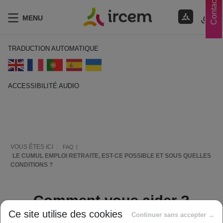
Contacts
MENU
TRADUCTION AUTOMATIQUE
ACCESSIBILITÉ AUDIO
ECOUTER EN FRANÇAIS
VOUS ÊTES ICI :
FAQ
LE CUMUL EMPLOI RETRAITE, EST-CE POSSIBLE ET SOUS QUELLES
CONDITIONS ?
Comment vous aider ?
Ce site utilise des cookies
Continuer sans accepter →