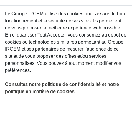
Le Groupe IRCEM utilise des cookies pour assurer le bon
Exemples : « J’ai perdu mon identifiant de connexion », « Comment
souscrire à une complémentaire santé ? »
fonctionnement et la sécurité de ses sites. Ils permettent
de vous proposer la meilleure expérience web possible.
En cliquant sur Tout Accepter, vous consentez au dépôt de
Retraite
|
Actif
cookies ou technologies similaires permettant au Groupe
Le cumul emploi retraite, est-ce possible
IRCEM et ses partenaires de mesurer l'audience de ce
et sous quelles conditions ?
site et de vous proposer des offres et/ou services
personnalisés. Vous pouvez à tout moment modifier vos
préférences.
Si vous souhaitez exercer un emploi d’Assistante
Consultez notre politique de confidentialité et notre
Maternelle ou d’Aide à domicile, aucune condition
politique en matière de cookies.
particulière n’est nécessaire.
Pour en savoir plus:
Lire l’article « Le cumul emploi retraite »