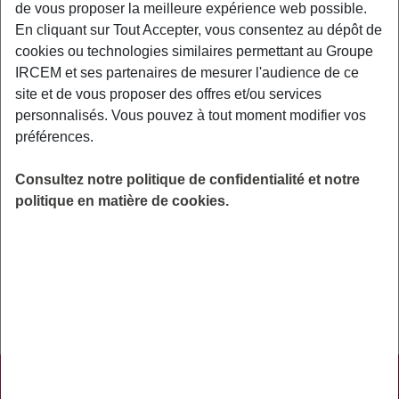
de vous proposer la meilleure expérience web possible.
En cliquant sur Tout Accepter, vous consentez au dépôt de
Exemples : « J’ai perdu mon identifiant de connexion », « Comment
souscrire à une complémentaire santé ? »
cookies ou technologies similaires permettant au Groupe
IRCEM et ses partenaires de mesurer l'audience de ce
Retraite
site et de vous proposer des offres et/ou services
personnalisés. Vous pouvez à tout moment modifier vos
Comment obtenir une attestation fiscale
préférences.
?
Consultez notre politique de confidentialité et notre
politique en matière de cookies.
Tous les ans, une attestation fiscale vous est mise à
disposition sur votre espace personnel du site
info-
retraite.fr
.
PRATIQUE