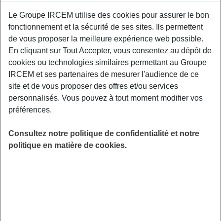
Le Groupe IRCEM utilise des cookies pour assurer le bon
Exemples : « J’ai perdu mon identifiant de connexion », « Comment
fonctionnement et la sécurité de ses sites. Ils permettent
souscrire à une complémentaire santé ? »
de vous proposer la meilleure expérience web possible.
En cliquant sur Tout Accepter, vous consentez au dépôt de
Retraite
|
Actif
cookies ou technologies similaires permettant au Groupe
IRCEM et ses partenaires de mesurer l'audience de ce
Comment obtenir mon Estimation
site et de vous proposer des offres et/ou services
Information Générale (EIG) ?
personnalisés. Vous pouvez à tout moment modifier vos
préférences.
Pour obtenir votre Estimation Information Générale
Consultez notre politique de confidentialité et notre
(EIG), rendez-vous sur
votre espace client
IRCEM.
politique en matière de cookies.
Questions sur le même sujet
Comment obtenir une attestation fiscale ?