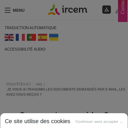
Contacts
MENU
TRADUCTION AUTOMATIQUE
ACCESSIBILITÉ AUDIO
ECOUTER EN FRANÇAIS
VOUS ÊTES ICI :
FAQ
JE VOUS AI TRANSMIS LES DOCUMENTS DEMANDÉS PAR E-MAIL, LES
AVEZ-VOUS REÇUS ?
Comment vous aider ?
Ce site utilise des cookies
Continuer sans accepter →