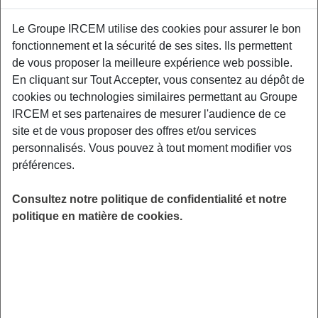
Le Groupe IRCEM utilise des cookies pour assurer le bon
Exemples : « J’ai perdu mon identifiant de connexion », « Comment
fonctionnement et la sécurité de ses sites. Ils permettent
souscrire à une complémentaire santé ? »
de vous proposer la meilleure expérience web possible.
En cliquant sur Tout Accepter, vous consentez au dépôt de
Prévoyance
|
Nouvel accord de prévoyance
cookies ou technologies similaires permettant au Groupe
pour l'emploi à domicile
IRCEM et ses partenaires de mesurer l'audience de ce
Je vous ai transmis les documents
site et de vous proposer des offres et/ou services
demandés par e-mail, les avez-vous
personnalisés. Vous pouvez à tout moment modifier vos
préférences.
reçus ?
Consultez notre politique de confidentialité et notre
politique en matière de cookies.
Lorsque vous nous adressez un e-mail, vous
recevez en retour un accusé de réception.