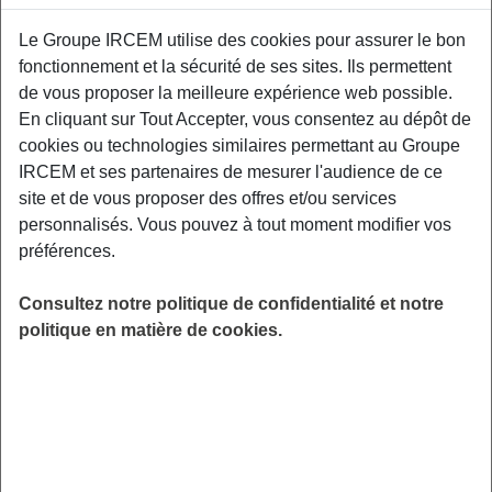
Exemples : « J’ai perdu mon identifiant de connexion », « Comment
Le Groupe IRCEM utilise des cookies pour assurer le bon
souscrire à une complémentaire santé ? »
fonctionnement et la sécurité de ses sites. Ils permettent
de vous proposer la meilleure expérience web possible.
Mutuelle
|
Garantie CAPITAL AUTONOMIE
En cliquant sur Tout Accepter, vous consentez au dépôt de
cookies ou technologies similaires permettant au Groupe
Qui peut adhérer à la Garantie CAPITAL
IRCEM et ses partenaires de mesurer l'audience de ce
AUTONOMIE ?
site et de vous proposer des offres et/ou services
personnalisés. Vous pouvez à tout moment modifier vos
préférences.
Malheureusement, la garantie Capital autonomie
n’est plus commercialisée .
Consultez notre politique de confidentialité et notre
politique en matière de cookies.
Retrouvez l’ensemble de nos contrats actuels en
cliquant ici.