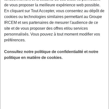
de vous proposer la meilleure expérience web possible.
Exemples : « J’ai perdu mon identifiant de connexion », « Comment
En cliquant sur Tout Accepter, vous consentez au dépôt de
souscrire à une complémentaire santé ? »
cookies ou technologies similaires permettant au Groupe
IRCEM et ses partenaires de mesurer l'audience de ce
Mutuelle
site et de vous proposer des offres et/ou services
Est-ce que la souscription en ligne est
personnalisés. Vous pouvez à tout moment modifier vos
préférences.
sécurisée ?
Consultez notre politique de confidentialité et notre
politique en matière de cookies.
La signature électronique de votre contrat est
totalement sécurisée. Pour vous assurer de cela,
l’adresse du site internet doit commencer par un
« HTTPS » et un petit cadenas doit apparaitre à
côté de la barre d’adresse.