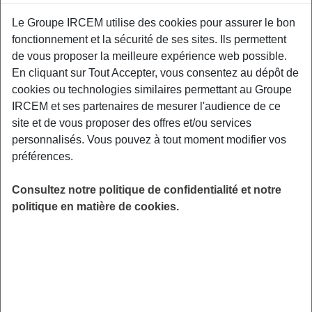
Exemples : « J’ai perdu mon identifiant de connexion », « Comment
Le Groupe IRCEM utilise des cookies pour assurer le bon
souscrire à une complémentaire santé ? »
fonctionnement et la sécurité de ses sites. Ils permettent
Mutuelle
de vous proposer la meilleure expérience web possible.
En cliquant sur Tout Accepter, vous consentez au dépôt de
Garantie CAPITAL
cookies ou technologies similaires permettant au Groupe
AUTONOMIE
IRCEM et ses partenaires de mesurer l'audience de ce
site et de vous proposer des offres et/ou services
personnalisés. Vous pouvez à tout moment modifier vos
Découvrez toutes les réponses à vos
préférences.
questions de la rubrique Mutuelle – Garantie
CAPITAL AUTONOMIE
Consultez notre politique de confidentialité et notre
politique en matière de cookies.
Comment est calculée ma cotisation ?
Quelle différence entre dépendance totale et