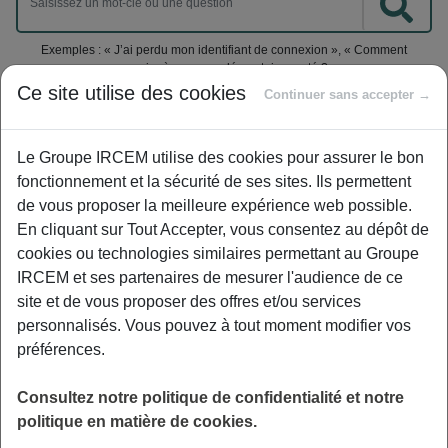
Exemples : « J’ai perdu mon identifiant de connexion », « Comment
souscrire à une complémentaire santé ? »
Ce site utilise des cookies
Continuer sans accepter →
Mutuelle
|
Garantie CAPITAL AUTONOMIE
Quelle différence entre dépendance
Le Groupe IRCEM utilise des cookies pour assurer le bon
fonctionnement et la sécurité de ses sites. Ils permettent
totale et dépendance partielle ?
de vous proposer la meilleure expérience web possible.
En cliquant sur Tout Accepter, vous consentez au dépôt de
cookies ou technologies similaires permettant au Groupe
La dépendance totale est définie comme
IRCEM et ses partenaires de mesurer l'audience de ce
l’impossibilité d’effectuer seul au moins 3 des 4
site et de vous proposer des offres et/ou services
actes ordinaires de la vie : se déplacer, s’habiller, se
personnalisés. Vous pouvez à tout moment modifier vos
laver, se nourrir.
préférences.
La dépendance partielle est définie par l’incapacité
Consultez notre politique de confidentialité et notre
politique en matière de cookies.
d’effectuer seul 2 des 4 actes de la vie quotidienne.