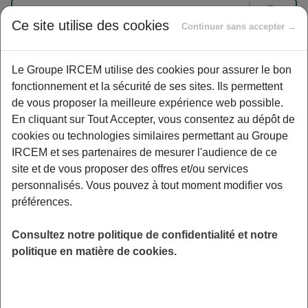
Ce site utilise des cookies
Continuer sans accepter →
Exemples : « J’ai perdu mon identifiant de connexion », « Comment
souscrire à une complémentaire santé ? »
Le Groupe IRCEM utilise des cookies pour assurer le bon
fonctionnement et la sécurité de ses sites. Ils permettent
Action sociale
|
Actif
de vous proposer la meilleure expérience web possible.
En cliquant sur Tout Accepter, vous consentez au dépôt de
Face à des difficultés financières,
cookies ou technologies similaires permettant au Groupe
comment l’Action Sociale de l’IRCEM
IRCEM et ses partenaires de mesurer l'audience de ce
peut-elle m’aider ? À quelle fréquence ?
site et de vous proposer des offres et/ou services
Peut-on faire plusieurs demandes
personnalisés. Vous pouvez à tout moment modifier vos
simultanées ?
préférences.
Consultez notre politique de confidentialité et notre
L’action Sociale de l’IRCEM peut vous aider, après
politique en matière de cookies.
examen de votre demande, en vous accordant une
aide exceptionnelle suivant votre situation. Selon les
aides vous pouvez nous solliciter tous les ans, 2 ans