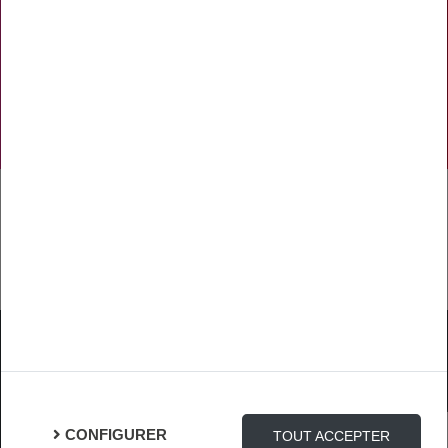
PRÉVENTION
NOS RÉSEAUX SOCIAUX
TÉLÉCHARGER L'APPLICATION
Mentions Légales
Protection des Données
Gestion des cookies
CONFIGURER
TOUT ACCEPTER