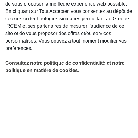
de vous proposer la meilleure expérience web possible.
En cliquant sur Tout Accepter, vous consentez au dépôt de
Exemples : « J’ai perdu mon identifiant de connexion », « Comment
cookies ou technologies similaires permettant au Groupe
souscrire à une complémentaire santé ? »
IRCEM et ses partenaires de mesurer l'audience de ce
site et de vous proposer des offres et/ou services
Action sociale
personnalisés. Vous pouvez à tout moment modifier vos
préférences.
Une aide m’a été accordée et à ce jour je
n’ai toujours pas reçu les fonds
Consultez notre politique de confidentialité et notre
politique en matière de cookies.
Dans le cas d’une somme d’argent que vous devez
à un organisme (=dette), le règlement se réalise
directement auprès de ce dernier (= créancier).