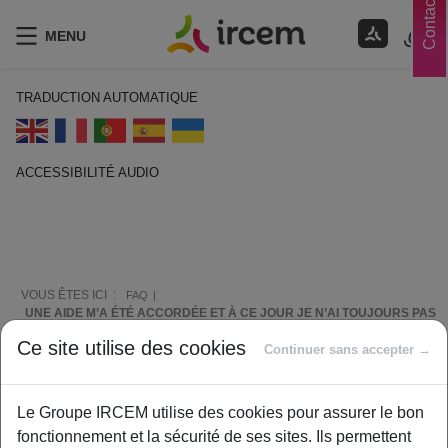
Contacts
MENU
TRADUCTION AUTOMATIQUE
ACCESSIBILITÉ AUDIO
ECOUTER EN FRANÇAIS
VOUS ÊTES ICI :
FAQ
UNE AIDE M’A ÉTÉ ACCORDÉE ET À CE JOUR JE N’AI TOUJOURS PAS
REÇU LES FONDS
Ce site utilise des cookies
Continuer sans accepter →
Comment vous aider ?
Le Groupe IRCEM utilise des cookies pour assurer le bon
fonctionnement et la sécurité de ses sites. Ils permettent