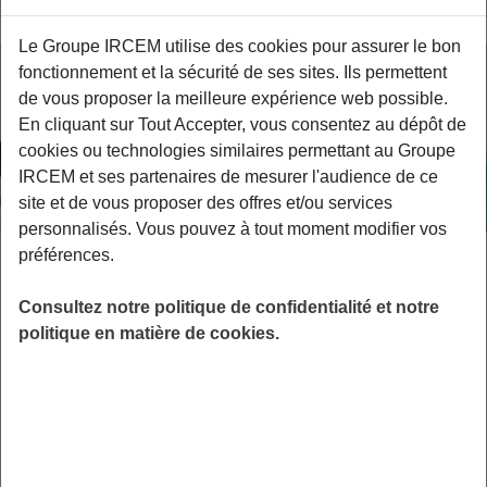
Le Groupe IRCEM utilise des cookies pour assurer le bon
fonctionnement et la sécurité de ses sites. Ils permettent
de vous proposer la meilleure expérience web possible.
En cliquant sur Tout Accepter, vous consentez au dépôt de
cookies ou technologies similaires permettant au Groupe
IRCEM et ses partenaires de mesurer l'audience de ce
site et de vous proposer des offres et/ou services
personnalisés. Vous pouvez à tout moment modifier vos
préférences.
ASSISTANTE MATERNELLE
25 NOVEMBRE 2025
Consultez notre politique de confidentialité et notre
Garanties incapacité et invalidité :
politique en matière de cookies.
ce que vous devez savoir
Ce qu’il faut retenir : Votre convention collective vous garantit
une prévoyance obligatoire pour compléter les indemnités
de…