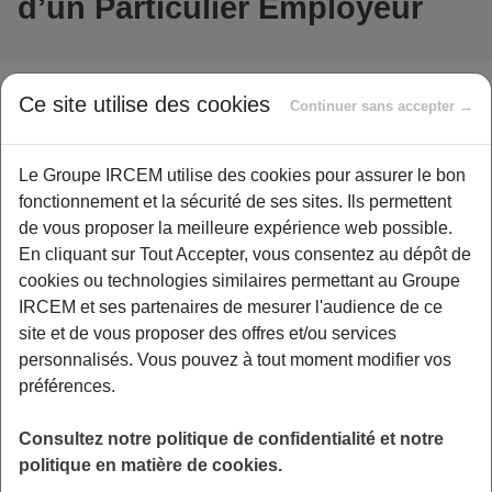
d’un Particulier Employeur
Vous souhaitez déclarer un arrêt de travail ?
Ce site utilise des cookies
Continuer sans accepter →
Nous recevons de la Sécurité sociale la télétransmission
automatique des décomptes d’indemnités journalières
Le Groupe IRCEM utilise des cookies pour assurer le bon
pour les Salariés du Particulier Employeur, grâce au
fonctionnement et la sécurité de ses sites. Ils permettent
service PREST’IJ. Les décomptes « papier » émis par la
de vous proposer la meilleure expérience web possible.
Caisse Primaire d’Assurance Maladie ne sont plus à
En cliquant sur Tout Accepter, vous consentez au dépôt de
fournir.
cookies ou technologies similaires permettant au Groupe
IRCEM et ses partenaires de mesurer l'audience de ce
site et de vous proposer des offres et/ou services
personnalisés. Vous pouvez à tout moment modifier vos
préférences.
Consultez notre politique de confidentialité et notre
politique en matière de cookies.