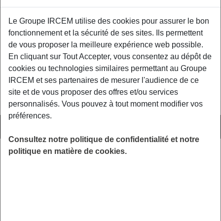
Association Mandataire
Le Groupe IRCEM utilise des cookies pour assurer le bon
fonctionnement et la sécurité de ses sites. Ils permettent
de vous proposer la meilleure expérience web possible.
Error:
Contact form not found.
En cliquant sur Tout Accepter, vous consentez au dépôt de
cookies ou technologies similaires permettant au Groupe
Ça Pourrait Vous Intéresser
IRCEM et ses partenaires de mesurer l'audience de ce
site et de vous proposer des offres et/ou services
personnalisés. Vous pouvez à tout moment modifier vos
préférences.
3 JUILLET 2019
PRÉVOYANCE
Demande d’indemnisation d’arrêt de
Consultez notre politique de confidentialité et notre
politique en matière de cookies.
travail – Assistant Maternel
Vous souhaitez déclarer un arrêt de travail ? Nous
recevons de la Sécurité sociale la
télétransmission…...
LIRE