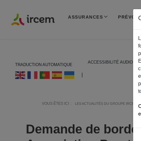
ASSURANCES
PRÉVOY
C
L
f
p
E
ACCESSIBILITÉ AUDIO
TRADUCTION AUTOMATIQUE
c
ECOUTER EN FRANÇAIS
|
e
p
t
VOUS ÊTES ICI :
LES ACTUALITÉS DU GROUPE IRCEM
C
e
Demande de border