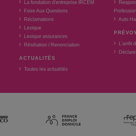
La fondation d'entreprise IRCEM
Respons
Foire Aux Questions
Professio
Réclamations
Auto Ha
Lexique
PRÉVO
Lexique assurances
L'arrêt d
Résiliation / Renonciation
Déclarer
ACTUALITÉS
Toutes les actualités