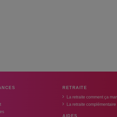
ANCES
RETRAITE
La retraite comment ça ma
t
La retraite complémentaire
es
AIDES