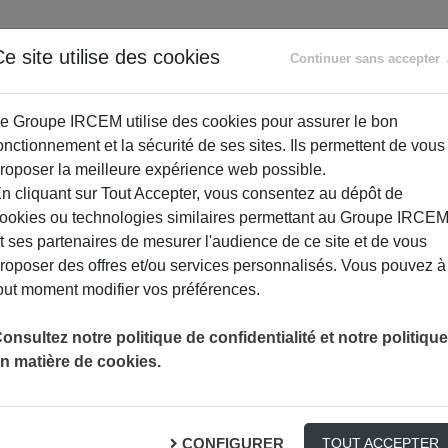
ANCE
RETRAITE
ACCOMPAGNEMENT
PR
e site utilise des cookies
Continuer sans accepter
SOCIAL
e Groupe IRCEM utilise des cookies pour assurer le bon
onctionnement et la sécurité de ses sites. Ils permettent de vous
roposer la meilleure expérience web possible.
n cliquant sur Tout Accepter, vous consentez au dépôt de
ookies ou technologies similaires permettant au Groupe IRCE
t ses partenaires de mesurer l'audience de ce site et de vous
roposer des offres et/ou services personnalisés. Vous pouvez à
out moment modifier vos préférences.
DEMANDE DE BORDEREAU D’INDEMNISATION – ASSOCIATI
PRÉVOYANCE
onsultez notre politique de confidentialité et notre politique
n matière de cookies.
eau d’indemnisation –
CONFIGURER
TOUT ACCEPTER