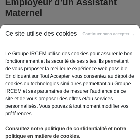
Employeur d’un Assistant
Maternel
Ce site utilise des cookies
Continuer sans accepter →
Vous êtes employeur d’un assistant maternelle : vous
souhaitez déclarer un arrêt de travail ?
Le Groupe IRCEM utilise des cookies pour assurer le bon
Nous recevons de la Sécurité sociale la télétransmission
fonctionnement et la sécurité de ses sites. Ils permettent
automatique des décomptes d’indemnités journalières
de vous proposer la meilleure expérience web possible.
pour les Assistants Maternels du Particulier Employeur,
En cliquant sur Tout Accepter, vous consentez au dépôt de
grâce au service PREST’IJ. Les décomptes « papier »
cookies ou technologies similaires permettant au Groupe
émis par la Caisse Primaire d’Assurance Maladie ne sont
IRCEM et ses partenaires de mesurer l'audience de ce
plus à fournir.
site et de vous proposer des offres et/ou services
personnalisés. Vous pouvez à tout moment modifier vos
préférences.
Consultez notre politique de confidentialité et notre
politique en matière de cookies.