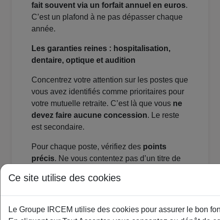
fait souvent via un forfait annuel en euros
.
C’est un plafond à ne pas dépasser chaque
année.
Les garanties reines : hospitalisation,
dentaire, optique et audition
Concentrez votre attention sur les postes que
vous avez identifiés comme prioritaires pour
votre mutuelle retraite. C’est là que vous
ne
devez faire aucune concession
. Le reste
est secondaire.
Pour chaque poste, vérifiez des
points
précis
. Ne vous contentez pas d’un titre de
garantie :
Ce site utilise des cookies
Hospitalisation
: La prise en charge de
la chambre particulière est-elle incluse
Le Groupe IRCEM utilise des cookies pour assurer le bon fonc
et pour quel montant par jour ? Les