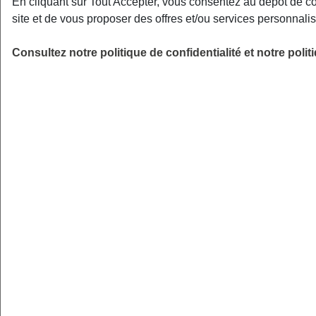
En cliquant sur Tout Accepter, vous consentez au dépôt de c
dépassements d’honoraires des
site et de vous proposer des offres et/ou services personnal
chirurgiens et anesthésistes sont-ils
bien couverts ?
Consultez notre politique de confidentialité et notre poli
Dentaire : Quel est le
forfait pour les
prothèses et implants
non
remboursés par la Sécurité sociale ? Y
a-t-il un plafond la première année ?
Optique : Le
forfait pour les
lunettes
(monture + verres complexes)
est-il suffisant par rapport à vos besoins
?
Aides auditives
: La couverture est-elle
renforcée sur ce poste, au-delà du 100
% Santé ?
Le 100 % Santé, une vraie bonne affaire
pour votre portefeuille ?