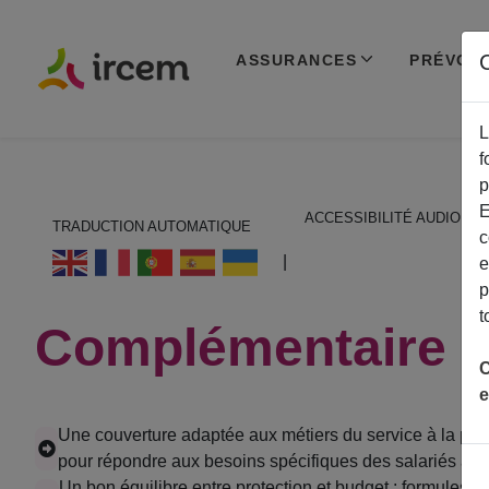
C
ASSURANCES
PRÉVOY
L
f
p
E
ACCESSIBILITÉ AUDIO
TRADUCTION AUTOMATIQUE
c
ECOUTER EN FRANÇAIS
|
e
p
t
Complémentaire s
C
e
Une couverture adaptée aux métiers du service à la pe
pour répondre aux besoins spécifiques des salariés à dom
Un bon équilibre entre protection et budget : formules 