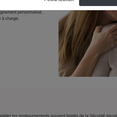
tique, dentaire).
pagnement personnalisé,
e à charge.
éter les remboursements souvent limités de la Sécurité sociale 