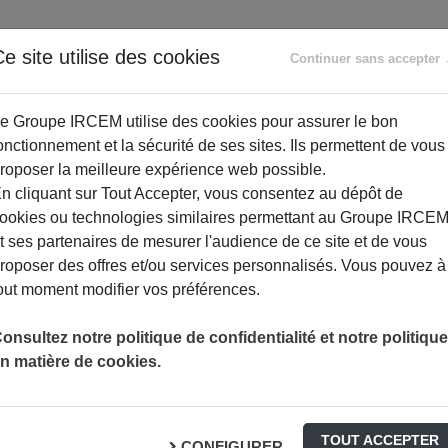
e site utilise des cookies
ANCE
RETRAITE
ACCOMPAGNEMENT
PR
Continuer sans accepter
SOCIAL
e Groupe IRCEM utilise des cookies pour assurer le bon
onctionnement et la sécurité de ses sites. Ils permettent de vous
roposer la meilleure expérience web possible.
n cliquant sur Tout Accepter, vous consentez au dépôt de
ookies ou technologies similaires permettant au Groupe IRCE
t ses partenaires de mesurer l'audience de ce site et de vous
roposer des offres et/ou services personnalisés. Vous pouvez à
out moment modifier vos préférences.
anté
onsultez notre politique de confidentialité et notre politique
n matière de cookies.
rsonne : des garanties pensées
icile et de leur famille.
TOUT ACCEPTER
modulables permettant de cibler
CONFIGURER