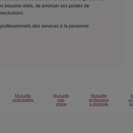
es besoins réels, de prioriser ses postes de
 exclusions.
 professionnels des services à la personne
Mutuelle
Mutuelle
Mutuelle
M
ostéopathe
pas
professeur
pr
chère
à domicile
pa