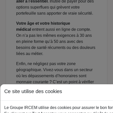
aller à l’essentiel
. Inutile de payer pour des
options superflues qui grèvent votre
portefeuille sans apporter de vraie sécurité.
Votre âge et votre historique
médical
entrent aussi en ligne de compte.
On n’a pas les mêmes exigences à 30 ans
en pleine forme qu’à 50 ans avec des
besoins de santé récurrents ou des douleurs
liées au métier.
Enfin, ne négligez pas votre zone
géographique. Vivez-vous dans un secteur
où les dépassements d’honoraires sont
monnaie courante ? C’est un point à vérifier
absolument pour
ajuster votre couverture
Ce site utilise des cookies
et éviter les mauvaises surprises
.
Faire le point sur vos
Le Groupe IRCEM utilise des cookies pour assurer le bon fonc
dépenses de santé