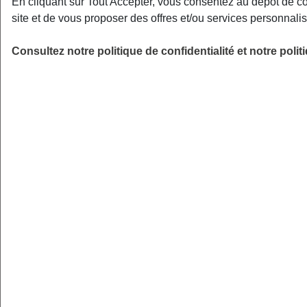
En cliquant sur Tout Accepter, vous consentez au dépôt de c
passées
site et de vous proposer des offres et/ou services personnal
Voici une méthode imparable : sortez vos
Consultez notre politique de confidentialité et notre poli
relevés de Sécurité sociale des 12 derniers
mois. C’est la
source d’information la plus
fiable
pour objectiver vos dépenses et ne
pas vous baser sur des impressions souvent
trompeuses.
Analysez ces documents ligne par
ligne.
Combien est parti chez le
généraliste, le spécialiste ou à la
pharmacie
? Avez-vous subi des frais
d’hospitalisation imprévus ? Regardez aussi
du côté des soins dentaires ou si vous avez
dû changer de lunettes récemment.
Maintenant, sortez la calculatrice et chiffrez
le reste à charge total sur l’année.