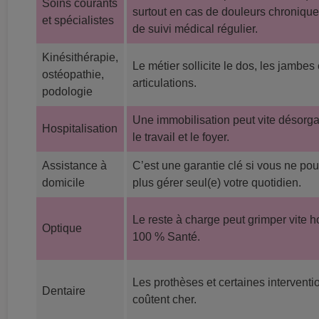
Soins courants
surtout en cas de douleurs chroniqu
et spécialistes
de suivi médical régulier.
Kinésithérapie,
Le métier sollicite le dos, les jambes 
ostéopathie,
articulations.
podologie
Une immobilisation peut vite désorga
Hospitalisation
le travail et le foyer.
Assistance à
C’est une garantie clé si vous ne po
domicile
plus gérer seul(e) votre quotidien.
Le reste à charge peut grimper vite h
Optique
100 % Santé.
Les prothèses et certaines interventi
Dentaire
coûtent cher.