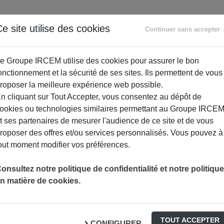
e site utilise des cookies
ANCE
RETRAITE
ACCOMPAGNEMENT
PR
Continuer sans accepter
SOCIAL
e Groupe IRCEM utilise des cookies pour assurer le bon
onctionnement et la sécurité de ses sites. Ils permettent de vous
roposer la meilleure expérience web possible.
n cliquant sur Tout Accepter, vous consentez au dépôt de
ookies ou technologies similaires permettant au Groupe IRCE
t ses partenaires de mesurer l'audience de ce site et de vous
roposer des offres et/ou services personnalisés. Vous pouvez à
out moment modifier vos préférences.
micile
onsultez notre politique de confidentialité et notre politique
n matière de cookies.
 toute les aides à domicile
 + assistance pensée pour un
TOUT ACCEPTER
CONFIGURER