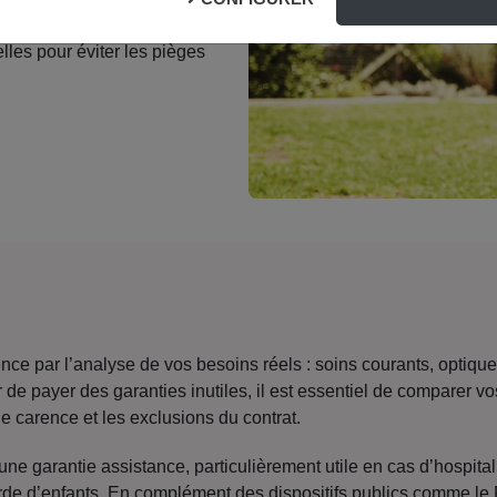
lles pour éviter les pièges
e par l’analyse de vos besoins réels : soins courants, optique
 de payer des garanties inutiles, il est essentiel de comparer v
e carence et les exclusions du contrat.
e garantie assistance, particulièrement utile en cas d’hospitali
arde d’enfants. En complément des dispositifs publics comme 