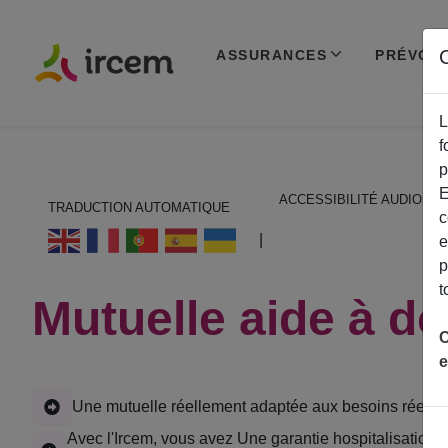
C
ASSURANCES
PRÉVOY
L
f
p
E
ACCESSIBILITÉ AUDIO
TRADUCTION AUTOMATIQUE
c
ECOUTER EN FRANÇAIS
|
e
p
t
Mutuelle aide à do
C
e
Une mutuelle réellement adaptée aux besoins réels de
Avec l'Ircem, vous avez Une garantie hospitalisation