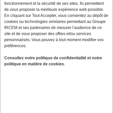
fonctionnement et la sécurité de ses sites. Ils permettent
L’arthrose secondaire résulte d’une pathologie
de vous proposer la meilleure expérience web possible.
inflammatoire mal soignée. L’articulation, fragilisée par les
En cliquant sur Tout Accepter, vous consentez au dépôt de
attaques immunitaires,
s’use prématurément
. C’est un
cookies ou technologies similaires permettant au Groupe
cercle vicieux assez redoutable.
IRCEM et ses partenaires de mesurer l'audience de ce
Citons le cas de la goutte. Cette forme d’arthrite utilise des
site et de vous proposer des offres et/ou services
cristaux d’acide urique. Ces crises imitent d’autres
personnalisés. Vous pouvez à tout moment modifier vos
douleurs mais
accélèrent la dégradation mécanique des
préférences.
tissus
.
Consultez notre politique de confidentialité et notre
L’inflammation prolongée agit comme un acide qui, goutte
politique en matière de cookies.
après goutte, finit par dissoudre la résistance naturelle de
vos cartilages, menant inévitablement à une usure
mécanique précoce.
Zoom sur la coexistence de la
sarcoïdose et de la goutte
La superposition de la sarcoïdose et de la goutte est
documentée. Deux maladies distinctes frappent parfois le