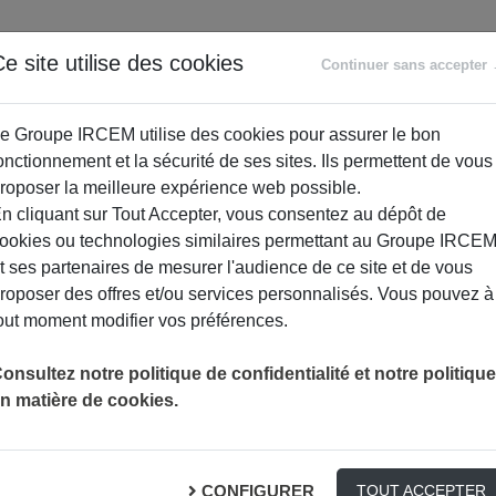
ANCE
RETRAITE
ACCOMPAGNEMENT
PR
e site utilise des cookies
Continuer sans accepter
SOCIAL
e Groupe IRCEM utilise des cookies pour assurer le bon
onctionnement et la sécurité de ses sites. Ils permettent de vous
roposer la meilleure expérience web possible.
n cliquant sur Tout Accepter, vous consentez au dépôt de
ookies ou technologies similaires permettant au Groupe IRCE
t ses partenaires de mesurer l'audience de ce site et de vous
roposer des offres et/ou services personnalisés. Vous pouvez à
out moment modifier vos préférences.
APRÈS LA RETRAITE, CES PAPIERS DEVIENNENT
ACTUALITÉS
RETRAITE
onsultez notre politique de confidentialité et notre politique
n matière de cookies.
ces papiers deviennent v
CONFIGURER
TOUT ACCEPTER