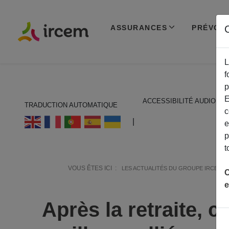
ASSURANCES
PRÉVOY
C
L
f
p
E
ACCESSIBILITÉ AUDIO
TRADUCTION AUTOMATIQUE
c
ECOUTER EN FRANÇAIS
|
e
p
t
VOUS ÊTES ICI :
LES ACTUALITÉS DU GROUPE IRCEM
C
e
Après la retraite, 