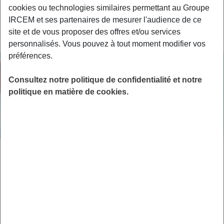
cookies ou technologies similaires permettant au Groupe
LIRE
IRCEM et ses partenaires de mesurer l'audience de ce
site et de vous proposer des offres et/ou services
personnalisés. Vous pouvez à tout moment modifier vos
préférences.
Consultez notre politique de confidentialité et notre
politique en matière de cookies.
ACTUALITÉS
24 MARS 2026
Préparez votre retraite sereinement
avec l’Agirc Arrco
A retenir dans cet article : Vous avez 57 ans ou plus et vous
n’avez pas encore engagé vos démarches de retraite ? Le…