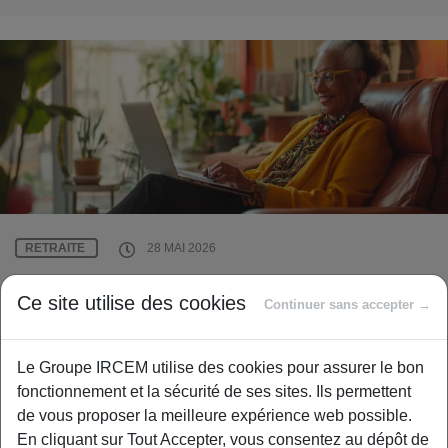
RETRAITE
28 MAI 2026
Bien vieillir avec les Mardis de
Ce site utilise des cookies
Continuer sans accepter →
l’Agirc-Arrco : des webconférences
pour une retraite sereine
Le Groupe IRCEM utilise des cookies pour assurer le bon
fonctionnement et la sécurité de ses sites. Ils permettent
de vous proposer la meilleure expérience web possible.
En cliquant sur Tout Accepter, vous consentez au dépôt de