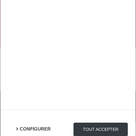
NOS RÉSEAUX SOCIAUX
TÉLÉCHARGER L'APPLICATION
Mentions Légales
Protection des Données
Gestion des cookies
CONFIGURER
TOUT ACCEPTER
Connexion