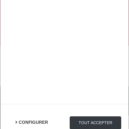
NOS RÉSEAUX SOCIAUX
TÉLÉCHARGER L'APPLICATION
Mentions Légales
Protection des Données
Gestion des cookies
CONFIGURER
TOUT ACCEPTER
Connexion