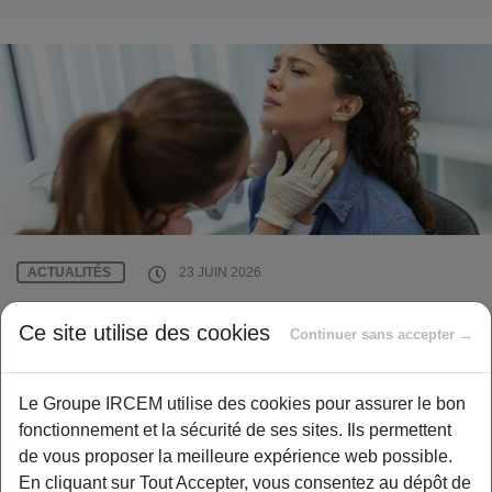
ACTUALITÉS
23 JUIN 2026
Hyperthyroïdie et arrêt travail :
Ce site utilise des cookies
Continuer sans accepter →
durées et démarches
Le repos strict est nécessaire pour calmer le cœur et réguler
Le Groupe IRCEM utilise des cookies pour assurer le bon
les hormones face à l’hyperthyroïdie. Cette pause permet…
fonctionnement et la sécurité de ses sites. Ils permettent
de vous proposer la meilleure expérience web possible.
En cliquant sur Tout Accepter, vous consentez au dépôt de