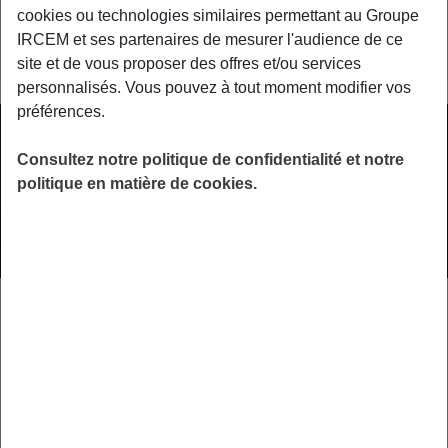
cookies ou technologies similaires permettant au Groupe
LIRE
IRCEM et ses partenaires de mesurer l'audience de ce
site et de vous proposer des offres et/ou services
personnalisés. Vous pouvez à tout moment modifier vos
préférences.
Consultez notre politique de confidentialité et notre
politique en matière de cookies.
ACTUALITÉS
15 JUIN 2026
Arthrose et arthrite : peut-on avoir
les deux en même temps ?
L’usure mécanique et l’inflammation peuvent cohabiter sur
une même articulation. L’arthrite, regroupant plus de cent