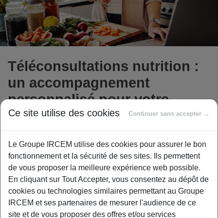
Téléconsultations nutrition :
un accompagnement
personnalisé pour votre
Ce site utilise des cookies
bien-être
Continuer sans accepter →
Le Groupe IRCEM utilise des cookies pour assurer le bon
fonctionnement et la sécurité de ses sites. Ils permettent
Soucieuse de votre santé et de votre équilibre alimentaire,
de vous proposer la meilleure expérience web possible.
l’Ircem Prévoyance enrichit son offre bien-être en vous
En cliquant sur Tout Accepter, vous consentez au dépôt de
proposant
un service de téléconsultations avec un(e)
cookies ou technologies similaires permettant au Groupe
nutritionniste professionnel(le)
.
IRCEM et ses partenaires de mesurer l'audience de ce
Ce service vient compléter les webinaires et ateliers
site et de vous proposer des offres et/ou services
Nutrition déjà proposés, pour vous offrir
un