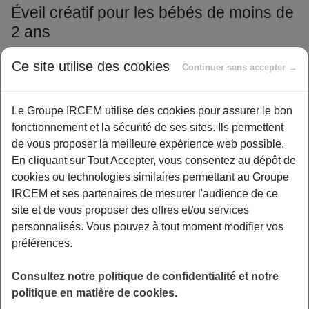
Éveil créatif pour les bébés de moins de
2 ans
La technique de la peinture propre est idéale. Utilisez des
Ce site utilise des cookies
Continuer sans accepter →
sacs de congélation fermés pour que bébé manipule les
couleurs
sans se salir
. C’est magique et sans dégâts.
Le Groupe IRCEM utilise des cookies pour assurer le bon
Créez aussi des cadres souvenirs avec ses empreintes.
fonctionnement et la sécurité de ses sites. Ils permettent
Utilisez une peinture non toxique certifiée pour marquer
de vous proposer la meilleure expérience web possible.
les pieds ou les mains. Ce cadeau touchant
capture un
En cliquant sur Tout Accepter, vous consentez au dépôt de
instant précieux durablement
.
cookies ou technologies similaires permettant au Groupe
Sacs de congélation
IRCEM et ses partenaires de mesurer l'audience de ce
site et de vous proposer des offres et/ou services
Peinture aux doigts aux normes CE
personnalisés. Vous pouvez à tout moment modifier vos
préférences.
Papier cartonné épais
Ruban adhésif de masquage
Consultez notre politique de confidentialité et notre
politique en matière de cookies.
Après ces premières expériences, les plus grands peuvent