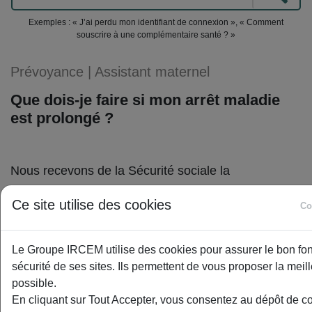
Exemples : « J’ai perdu mon identifiant de connexion », « Comment
souscrire à une complémentaire santé ? »
Prévoyance
|
Assistant maternel
Que dois-je faire si mon arrêt maladie
est prolongé ?
Nous recevons de la Sécurité sociale la
télétransmission automatique des décomptes
Ce site utilise des cookies
Co
d’indemnités journalières pour les Salariés du
Particulier Employeur, grâce au service PREST’IJ.
Le Groupe IRCEM utilise des cookies pour assurer le bon fon
Les décomptes « papier » émis par la Caisse
sécurité de ses sites. Ils permettent de vous proposer la mei
Primaire d’Assurance Maladie ne sont plus à fournir.
possible.
En cliquant sur Tout Accepter, vous consentez au dépôt de c