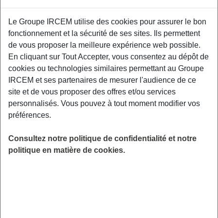
Le Groupe IRCEM utilise des cookies pour assurer le bon
fonctionnement et la sécurité de ses sites. Ils permettent
Exemples : « J’ai perdu mon identifiant de connexion », « Comment
souscrire à une complémentaire santé ? »
de vous proposer la meilleure expérience web possible.
En cliquant sur Tout Accepter, vous consentez au dépôt de
Prévoyance
|
Assistant maternel
cookies ou technologies similaires permettant au Groupe
IRCEM et ses partenaires de mesurer l'audience de ce
La Caisse Primaire d’Assurance Maladie
site et de vous proposer des offres et/ou services
me demande une attestation de
personnalisés. Vous pouvez à tout moment modifier vos
paiement de vos services. Comment
préférences.
puis-je l’obtenir ?
Consultez notre politique de confidentialité et notre
politique en matière de cookies.
Nous vous invitons à télécharger votre attestation
sur votre
espace personnel
.