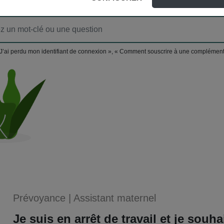
J’ai perdu mon identifiant de connexion », « Comment souscrire à une complément
Prévoyance
|
Assistant maternel
Je suis en arrêt de travail et je souha