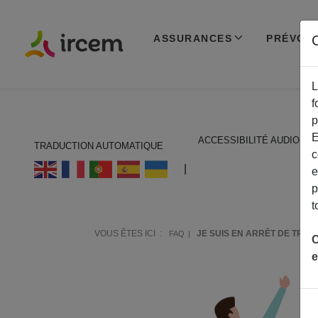
ASSURANCES
PRÉVOY
C
L
f
p
E
ACCESSIBILITÉ AUDIO
TRADUCTION AUTOMATIQUE
c
ECOUTER EN FRANÇAIS
|
e
p
t
VOUS ÊTES ICI :
JE SUIS EN ARRÊT DE TRA
FAQ
C
e