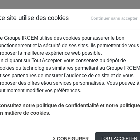
ANCE
RETRAITE
ACCOMPAGNEMENT
PR
e site utilise des cookies
Continuer sans accepter
SOCIAL
e Groupe IRCEM utilise des cookies pour assurer le bon
onctionnement et la sécurité de ses sites. Ils permettent de vous
roposer la meilleure expérience web possible.
n cliquant sur Tout Accepter, vous consentez au dépôt de
ookies ou technologies similaires permettant au Groupe IRCE
t ses partenaires de mesurer l'audience de ce site et de vous
roposer des offres et/ou services personnalisés. Vous pouvez à
out moment modifier vos préférences.
VAIL ET JE SOUHAITE CONNAÎTRE LES DÉMARCHES À SUIVRE POUR POUVO
onsultez notre politique de confidentialité et notre politique
n matière de cookies.
Comment vous aider ?
CONFIGURER
TOUT ACCEPTER