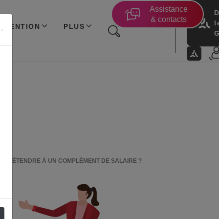
Assistance
D
& contacts
l
ÉVENTION
PLUS
 →
G
M
IR PRÉTENDRE À UN COMPLÉMENT DE SALAIRE ?