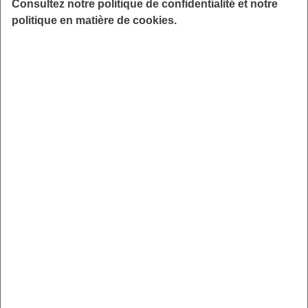
Consultez notre politique de confidentialité et notre
laquelle vos garanties ne s’appliquent pas.
politique en matière de cookies.
Examinez les services qui sont prévus dans
votre contrat : sont-ils gratuits ? utiles pour
vous ?
Enfin vérifiez que votre contrat est un contrat
responsable.
Avec la GARANTIE SANTÉ IRCEM Mutuelle
Vous pouvez bénéficier de remboursements
élevés pour les lunettes (jusqu’à 600 € avec le
niveau 3*), pour l’orthodontie, les prothèses
dentaires.
3 niveaux vous sont proposés afin de
sélectionner celui qui correspond à vos besoins
et à ceux de votre famille. Ces niveaux sont