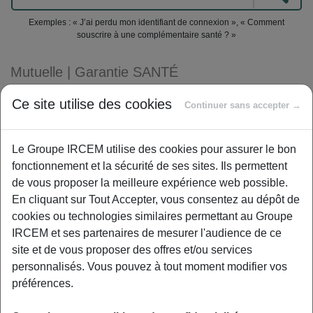
Exemples : « J’ai perdu mon identifiant de connexion », « Comment
souscrire à une complémentaire santé ? »
Mutuelle
|
Garantie SANTÉ
Comment bien choisir ma
Ce site utilise des cookies
Continuer sans accepter →
complémentaire santé ?
Le Groupe IRCEM utilise des cookies pour assurer le bon
fonctionnement et la sécurité de ses sites. Ils permettent
Nos Conseils
de vous proposer la meilleure expérience web possible.
En cliquant sur Tout Accepter, vous consentez au dépôt de
Assurez-vous que les frais qui sont peu pris en
cookies ou technologies similaires permettant au Groupe
charge par la Sécurité sociale, comme l’optique
IRCEM et ses partenaires de mesurer l'audience de ce
et le dentaire, seront bien remboursés.
site et de vous proposer des offres et/ou services
Examinez précisément les prestations prévues
personnalisés. Vous pouvez à tout moment modifier vos
par votre contrat.
préférences.
Vérifiez les délais d’attente, période durant