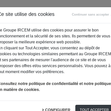
ANCE
RETRAITE
ACCOMPAGNEMENT
PR
e site utilise des cookies
Continuer sans accepter
SOCIAL
e Groupe IRCEM utilise des cookies pour assurer le bon
onctionnement et la sécurité de ses sites. Ils permettent de vous
roposer la meilleure expérience web possible.
n cliquant sur Tout Accepter, vous consentez au dépôt de
ookies ou technologies similaires permettant au Groupe IRCE
t ses partenaires de mesurer l'audience de ce site et de vous
roposer des offres et/ou services personnalisés. Vous pouvez à
out moment modifier vos préférences.
 GARANTIE OBSÈQUES ?
onsultez notre politique de confidentialité et notre politique
n matière de cookies.
Comment vous aider ?
CONFIGURER
TOUT ACCEPTER