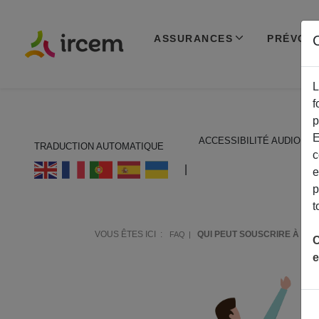
ASSURANCES
PRÉVOY
C
L
f
p
E
ACCESSIBILITÉ AUDIO
TRADUCTION AUTOMATIQUE
c
ECOUTER EN FRANÇAIS
|
e
p
t
VOUS ÊTES ICI :
QUI PEUT SOUSCRIRE À LA
FAQ
C
e