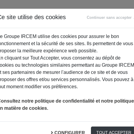
ANCE
RETRAITE
ACCOMPAGNEMENT
PR
e site utilise des cookies
Continuer sans accepter
SOCIAL
e Groupe IRCEM utilise des cookies pour assurer le bon
onctionnement et la sécurité de ses sites. Ils permettent de vous
roposer la meilleure expérience web possible.
n cliquant sur Tout Accepter, vous consentez au dépôt de
ookies ou technologies similaires permettant au Groupe IRCE
t ses partenaires de mesurer l'audience de ce site et de vous
roposer des offres et/ou services personnalisés. Vous pouvez à
out moment modifier vos préférences.
TIONS EN MATIÈRE DE PRÉVOYANCE COLLECTIVE ?
onsultez notre politique de confidentialité et notre politique
n matière de cookies.
Comment vous aider ?
CONFIGURER
TOUT ACCEPTER