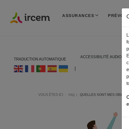
ASSURANCES
PRÉVOY
C
L
f
p
E
ACCESSIBILITÉ AUDIO
TRADUCTION AUTOMATIQUE
c
ECOUTER EN FRANÇAIS
|
e
p
t
VOUS ÊTES ICI :
QUELLES SONT MES OBLIGA
FAQ
C
e