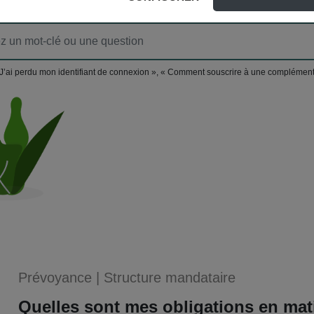
J’ai perdu mon identifiant de connexion », « Comment souscrire à une complément
Prévoyance
|
Structure mandataire
Quelles sont mes obligations en mat