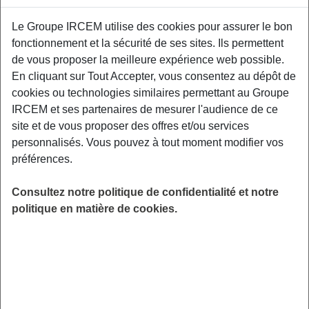
Exemples : « J’ai perdu mon identifiant de connexion », « Comment
Le Groupe IRCEM utilise des cookies pour assurer le bon
souscrire à une complémentaire santé ? »
fonctionnement et la sécurité de ses sites. Ils permettent
de vous proposer la meilleure expérience web possible.
Prévoyance
|
Structure mandataire
En cliquant sur Tout Accepter, vous consentez au dépôt de
cookies ou technologies similaires permettant au Groupe
La prévoyance collective est-elle
IRCEM et ses partenaires de mesurer l'audience de ce
obligatoire ?
site et de vous proposer des offres et/ou services
personnalisés. Vous pouvez à tout moment modifier vos
préférences.
Les salariés des particuliers employeurs bénéficient
obligatoirement des dispositions de l’accord de
Consultez notre politique de confidentialité et notre
prévoyance annexé à la Convention Collective
politique en matière de cookies.
Nationale des salariés du particulier employeur.
Questions sur le même sujet