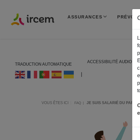
ASSURANCES
PRÉVOY
C
L
f
p
E
ACCESSIBILITÉ AUDIO
TRADUCTION AUTOMATIQUE
c
ECOUTER EN FRANÇAIS
|
e
p
t
VOUS ÊTES ICI :
JE SUIS SALARIÉ DU PART
FAQ
C
e