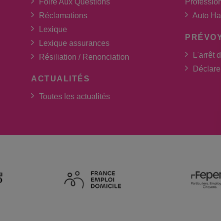
Foire Aux Questions
Professio
Réclamations
Auto Ha
Lexique
PRÉVO
Lexique assurances
L'arrêt d
Résiliation / Renonciation
Déclarer
ACTUALITÉS
Toutes les actualités