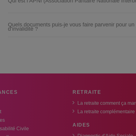
Qui est l’APNI (Association Paritaire Nationale Interb
Quels documents puis-je vous faire parvenir pour un 
d’invalidité ?
ANCES
RETRAITE
La retraite comment ça ma
t
La retraite complémentaire
es
AIDES
abilité Civile
Diagnostic d'Aide Sociale