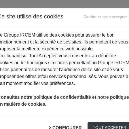
ANCE
RETRAITE
ACCOMPAGNEMENT
PR
e site utilise des cookies
Continuer sans accepter
SOCIAL
e Groupe IRCEM utilise des cookies pour assurer le bon
onctionnement et la sécurité de ses sites. Ils permettent de vous
roposer la meilleure expérience web possible.
n cliquant sur Tout Accepter, vous consentez au dépôt de
ookies ou technologies similaires permettant au Groupe IRCE
t ses partenaires de mesurer l'audience de ce site et de vous
roposer des offres et/ou services personnalisés. Vous pouvez à
out moment modifier vos préférences.
ICULIER EMPLOYEUR ET JE SOUHAITE CONNAÎTRE LES RISQUES COUVERT
onsultez notre politique de confidentialité et notre politique
n matière de cookies.
Comment vous aider ?
CONFIGURER
TOUT ACCEPTER