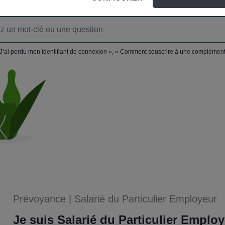
J’ai perdu mon identifiant de connexion », « Comment souscrire à une complément
Prévoyance
|
Salarié du Particulier Employeur
Je suis Salarié du Particulier Employ