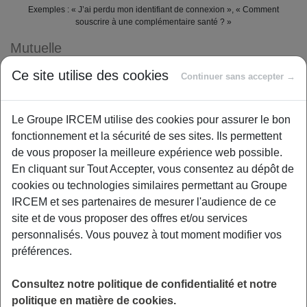
Exemples : « J’ai perdu mon identifiant de connexion », « Comment
souscrire à une complémentaire santé ? »
Mutuelle
Ce site utilise des cookies
Garantie SANTÉ SENIOR
Continuer sans accepter →
Découvrez toutes les réponses à vos
Le Groupe IRCEM utilise des cookies pour assurer le bon
questions de la rubrique Mutuelle – Garantie
fonctionnement et la sécurité de ses sites. Ils permettent
SANTÉ SENIOR
de vous proposer la meilleure expérience web possible.
En cliquant sur Tout Accepter, vous consentez au dépôt de
Qu’appelle-t-on contrat responsable ?
cookies ou technologies similaires permettant au Groupe
IRCEM et ses partenaires de mesurer l'audience de ce
site et de vous proposer des offres et/ou services
personnalisés. Vous pouvez à tout moment modifier vos
préférences.
Est-il possible de changer de niveau de
Consultez notre politique de confidentialité et notre
couverture après l’adhésion ?
politique en matière de cookies.